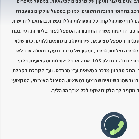
בעל מוניטין רב שנים בייצור ותיקון של מרכבים למשאיות. במפעל מייצרים
רכב בתחומי ההובלה השונים. כמו כן במפעל עוסקים בהעברת
 לדרישות הלקוח. כל הפעולות הללו נעשות בהתאם לדרישות
הרכב ודרישות משרד התחבורה. המפעל נעזר בליווי הנדסי צמוד
ון. המפעל מציע את שירותיו גם בתחומים נלווים, כגון שינוי
גרירה וצלחות גרירה, תיקון של מרכבים עקב תאונה או בלאי,
מגוון של עבודות פרזול למשאיות וגרורים וכו'. בזבולון HOS אתה מקבל אמינות ומקצועיות בלתי
, החל מתכנון מרכב המשאית ע"י מהנדס, ועד לקבלת לקבלת
ו נרשמו השינויים שבוצעו במשאית. הטיפול האיכותי, המקצועי
 מקנים לך הלקוח שקט לכל אורך התהליך.