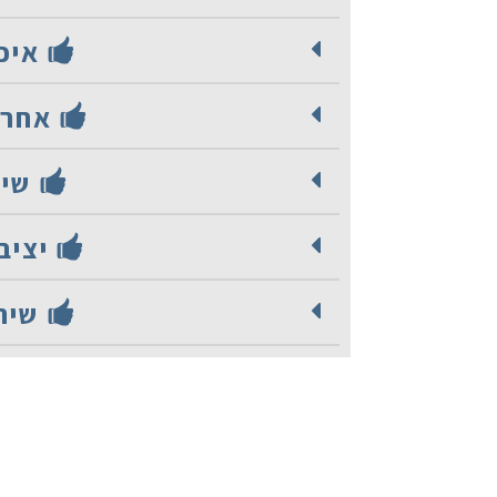
איכו
אחרי
שיר
יציב
שירו