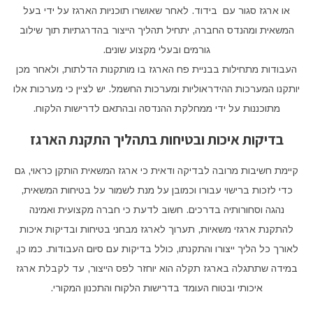
או ארגז סגור עם בידוד. לאחר שאושרו תוכניות הארגז על ידי בעל
המשאית ומהנדס החברה, יתחיל תהליך הייצור בהדרגתיות תוך שילוב
גורמים ובעלי מקצוע שונים.
העבודות מתחילות בבניית פח הארגז בו מותקנות הדלתות, ולאחר מכן
יותקנו המערכות ההידראוליות ומערכות החשמל. יש לציין כי מערכות אלו
מתוכננות על ידי ממחלקת ההנדסה ובהתאם לדרישות הלקוח.
בדיקות איכות ובטיחות בתהליך התקנת הארגז
קיימת חשיבות מרובה לבדיקה ודאית כי ארגז המשאית הותקן כראוי, גם
כדי לזכות ברישוי עבורו וכמובן על מנת לשמור על בטיחות המשאית,
נהגה וסחורותיה בדרכים. חשוב לדעת כי חברה מקצועית ואמינה
להתקנת ארגזי משאיות, תערוך לארגז מבחני בטיחות ובדיקות איכות
לאורך כל הליך ייצורו והתקנתו, כולל בדיקות עם סיום העבודות. כמו כן,
במידה שתתגלה בארגז תקלה הוא יוחזר לפס הייצור, עד לקבלת ארגז
איכותי ובטוח העומד בדרישות הלקוח והתכנון המקורי.