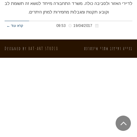
לדיירי האזור ולסביבה כולה. משרד התחבורה מייחד לנושא זה תשומת לב
וקובע תקנות ומגבלות מחמירות למתן היתרים.
19/04/2017
09:53
קרא עוד ←
בנייה ועיצוב אתרי אינטרנט
BAT-ART STUDIO
Designed by
גלילה
לראש