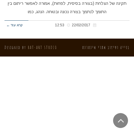
תקינה של הצלחת (בצורה בסיסית, לפחות), אמורה לאפשר ריתום בין
התומך לנתמך בצורה נכונה ובטוחה. הנהג, כמו
22/02/2017
12:53
קרא עוד ←
בנייה ועיצוב אתרי אינטרנט
BAT-ART STUDIO
Designed by
גלילה
לראש