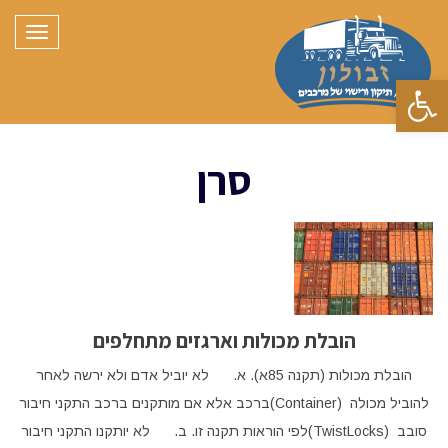
תפריט
פתח סרגל נגישות
סרן
הובלת מכולות וארגזים מתחלפים
הובלת מכולות (תקנה 85א). א. לא יוביל אדם ולא ירשה לאחר
להוביל מכולה (Container)ברכב אלא אם מותקנים ברכב התקני חיבור
סובב (TwistLocks)לפי הוראות תקנה זו. ב. לא יותקנו התקני חיבור